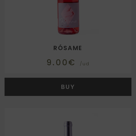
RÓSAME
9.00€
/ud
BUY