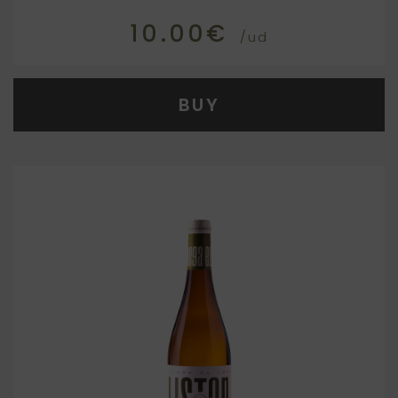
10.00€
/ud
BUY