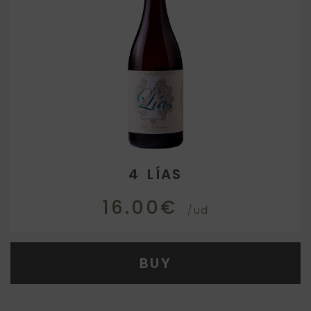
4 LÍAS
16.00€
/ud
BUY