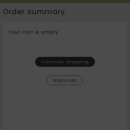
Order summary
Imagen
Producto y precio
Cantidad y precio total
Eliminar del carrito
Your cart is empty
Continue shopping
Empty cart