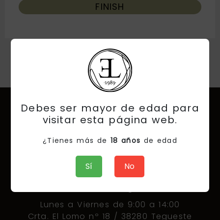
FINISH
Debes ser mayor de edad para
visitar esta página web.
¿Tienes más de
18 años
de edad
Sí
No
AFECAN SA – Bodega El Lomo
Lunes a Viernes de 9:00 a 14:00
Crta. El Lomo nº 18 / 38280 Tegueste