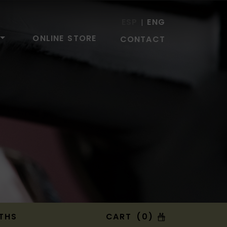
ESP
ENG
|
ONLINE STORE
CONTACT
THS
CART (0)