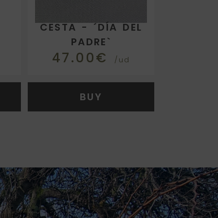
CESTA - ´DÍA DEL
PADRE`
47.00€
/ud
BUY