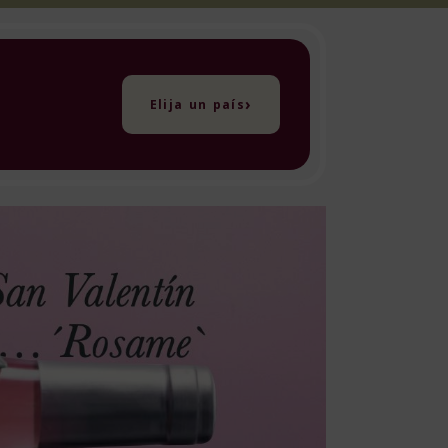
›
Elija un país