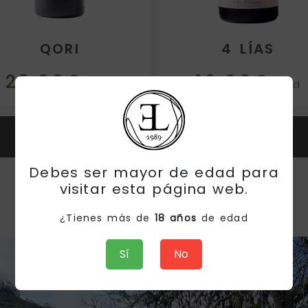
QORI
4 LÍAS
23.00€
16.00€
/ud
/ud
BUY
BUY
Debes ser mayor de edad para
visitar esta página web.
¿Tienes más de
18 años
de edad
Sí
No