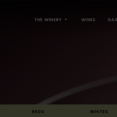
Bodega El Lomo
THE WINERY
WINES
GA
REDS
WHITES