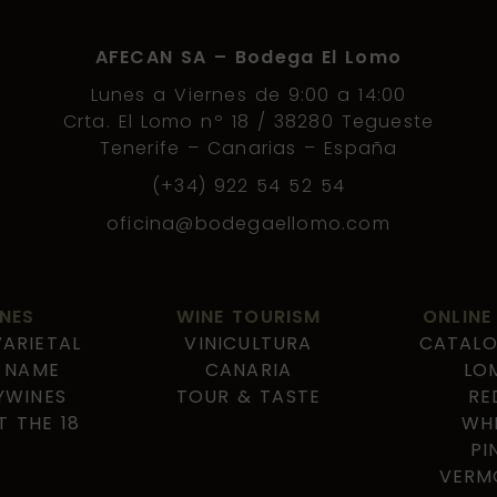
AFECAN SA – Bodega El Lomo
Lunes a Viernes de 9:00 a 14:00
Crta. El Lomo nº 18 / 38280 Tegueste
Tenerife – Canarias – España
(+34) 922 54 52 54
oficina@bodegaellomo.com
NES
WINE TOURISM
ONLINE
ARIETAL
VINICULTURA
CATALO
 NAME
CANARIA
LO
YWINES
TOUR & TASTE
RE
 THE 18
WH
PI
VERM