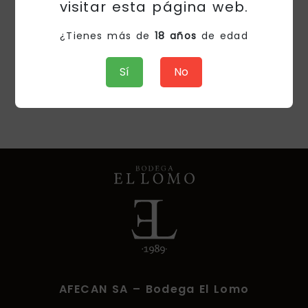
visitar esta página web.
¿Tienes más de
18 años
de edad
Sí
No
AFECAN SA – Bodega El Lomo