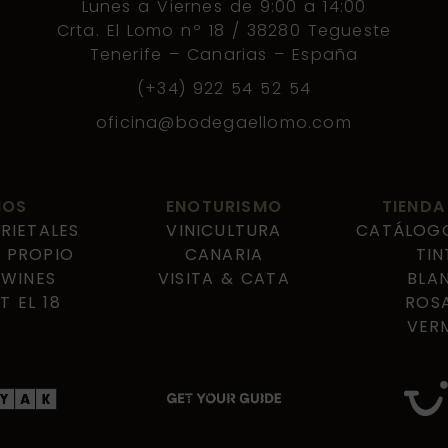
Lunes a Viernes de 9:00 a 14:00
Crta. El Lomo nº 18 / 38280 Tegueste
Tenerife – Canarias – España
(+34) 922 54 52 54
oficina@bodegaellomo.com
NOS
ENOTURISMO
TIENDA
IETALES
VINICULTURA
CATÁLOGO
 PROPIO
CANARIA
TIN
WINES
VISITA & CATA
BLA
 EL 18
ROS
VER