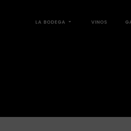
Bodega El Lomo
LA BODEGA
VINOS
G